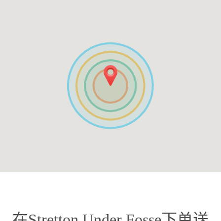
在Stretton Under Fosse下单送