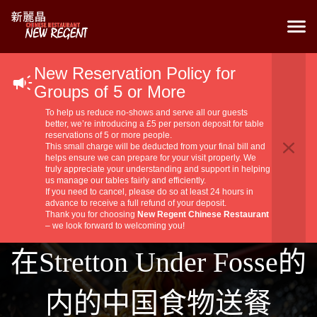
New Reservation Policy for
Groups of 5 or More
To help us reduce no-shows and serve all our guests
better, we’re introducing a £5 per person deposit for table
reservations of 5 or more people.
This small charge will be deducted from your final bill and
helps ensure we can prepare for your visit properly. We
truly appreciate your understanding and support in helping
us manage our tables fairly and efficiently.
If you need to cancel, please do so at least 24 hours in
advance to receive a full refund of your deposit.
Thank you for choosing
New Regent Chinese Restaurant
– we look forward to welcoming you!
在Stretton Under Fosse的
内的中国食物送餐